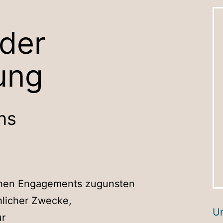
der
ung
ns
ichen Engagements zugunsten
hlicher Zwecke,
Un
ur